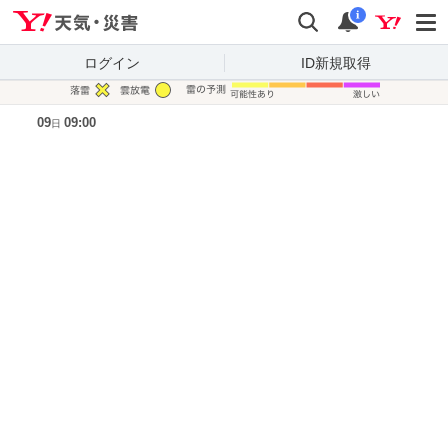
Yahoo!天気・災害
検索
通知
i
ログイン
ID新規取得
凡例
09
09:00
日