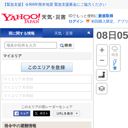
【緊急支援】令和8年熊本地震 緊急支援募金にご協力ください
IDでもっと便利に
新規取得
ログイン
初回購入限定、アプ
08
05
日
雨に関する情報
天気・災害
雨雲
マイエリア
雷
マイエリア未登録
マイエリア未登録
マイエリア未登録
このエリアの
雷レーダー
をシェア
Facebookにシェア
ポスト
URLを表示
発令中の避難情報