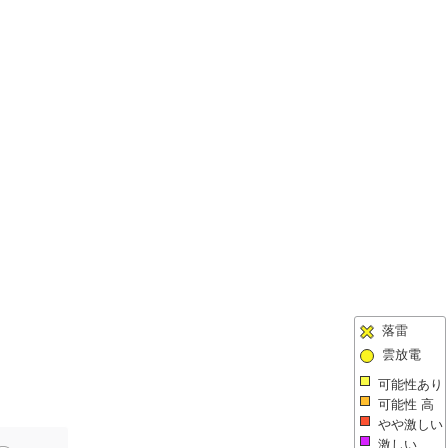
落雷
雲放電
可能性あり
可能性 高
やや激しい
激しい