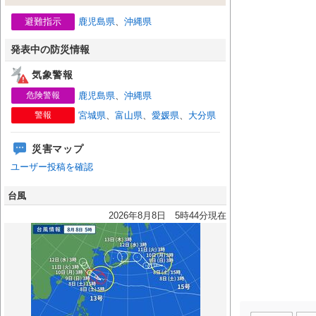
避難指示
鹿児島県
、
沖縄県
発表中の防災情報
気象警報
危険警報
鹿児島県
、
沖縄県
警報
宮城県
、
富山県
、
愛媛県
、
大分県
災害マップ
ユーザー投稿を確認
台風
2026年8月8日 5時44分現在