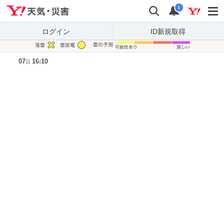
Yahoo!天気・災害
検索
通知
i
ログイン
ID新規取得
凡例
07
16:10
日