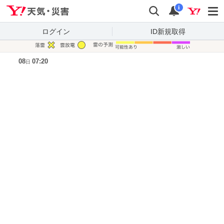
Yahoo!天気・災害
検索
通知
i
ログイン
ID新規取得
凡例
08
07:20
日