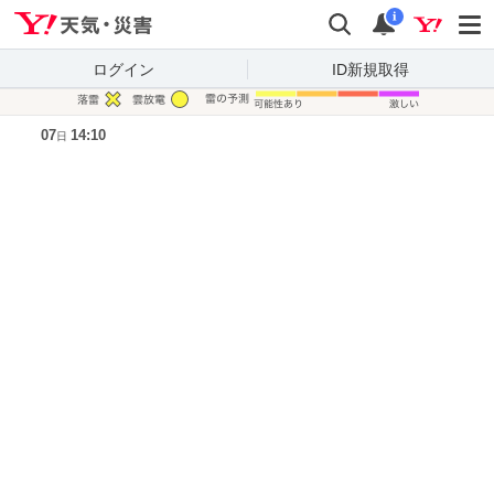
Yahoo!天気・災害
検索
通知
i
ログイン
ID新規取得
凡例
07
14:10
日