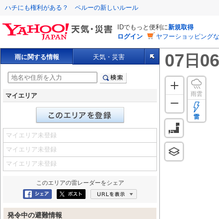
ハチにも権利がある？ ペルーの新しいルール
IDでもっと便利に
新規取得
ログイン
ヤフーショッピングな
07
06
日
雨に関する情報
天気・災害
雨雲
マイエリア
雷
マイエリア未登録
マイエリア未登録
マイエリア未登録
このエリアの
雷レーダー
をシェア
Facebookにシェア
ポスト
URLを表示
発令中の避難情報