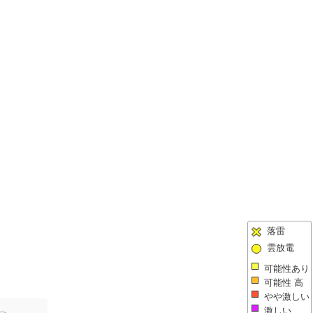
落雷
雲放電
可能性あり
可能性 高
やや激しい
激しい