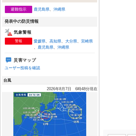
避難指示
鹿児島県
、
沖縄県
発表中の防災情報
気象警報
警報
愛媛県
、
高知県
、
大分県
、
宮崎県
、
鹿児島県
、
沖縄県
災害マップ
ユーザー投稿を確認
台風
2026年8月7日 6時48分現在