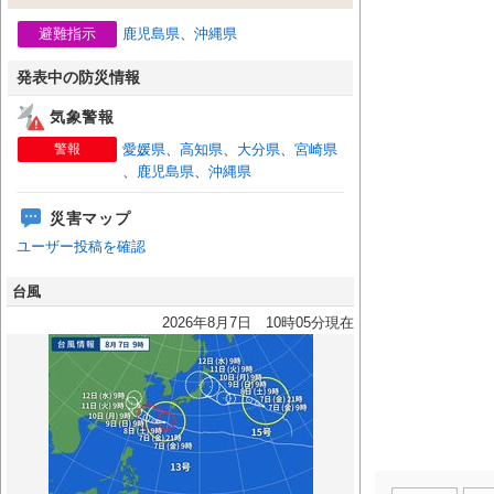
避難指示
鹿児島県
、
沖縄県
発表中の防災情報
気象警報
警報
愛媛県
、
高知県
、
大分県
、
宮崎県
、
鹿児島県
、
沖縄県
災害マップ
ユーザー投稿を確認
台風
2026年8月7日 10時05分現在