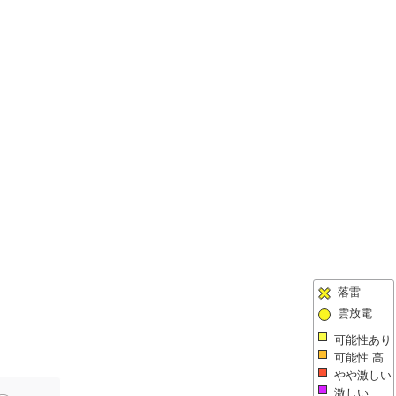
落雷
雲放電
可能性あり
可能性 高
やや激しい
激しい