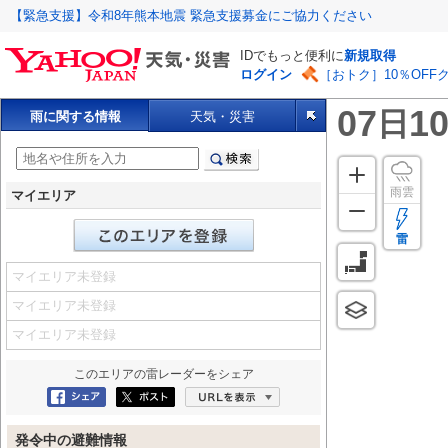
【緊急支援】令和8年熊本地震 緊急支援募金にご協力ください
IDでもっと便利に
新規取得
ログイン
［おトク］10％OFF
07
10
日
雨に関する情報
天気・災害
雨雲
マイエリア
雷
マイエリア未登録
マイエリア未登録
マイエリア未登録
このエリアの
雷レーダー
をシェア
Facebookにシェア
ポスト
URLを表示
発令中の避難情報