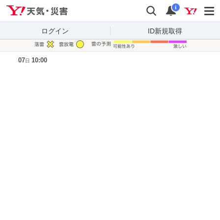
Yahoo!天気・災害
検索
通知
i
ログイン
ID新規取得
凡例
07
10:00
日