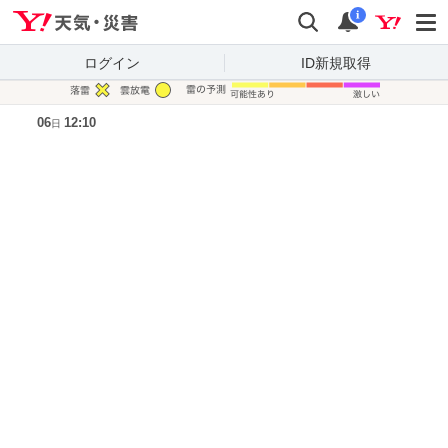
Yahoo!天気・災害
検索
通知
i
ログイン
ID新規取得
凡例
06
12:10
日