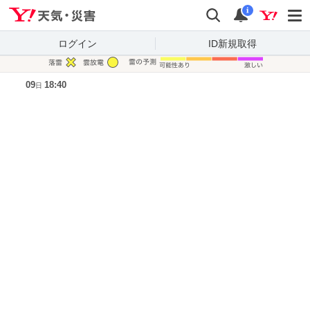
Yahoo!天気・災害
検索
通知
i
ログイン
ID新規取得
凡例
09
18:40
日