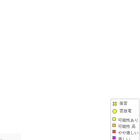
落雷
雲放電
可能性あり
可能性 高
やや激しい
激しい