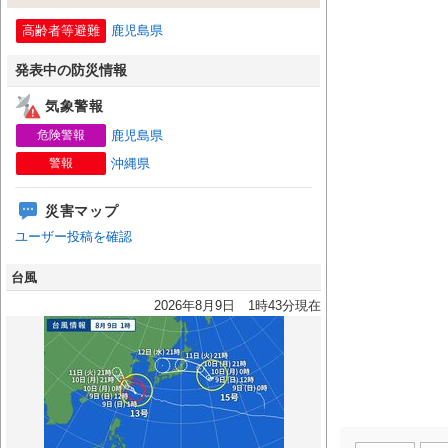
高齢者等避難
鹿児島県
発表中の防災情報
気象警報
危険警報
鹿児島県
警報
沖縄県
災害マップ
ユーザー投稿を確認
台風
2026年8月9日 1時43分現在