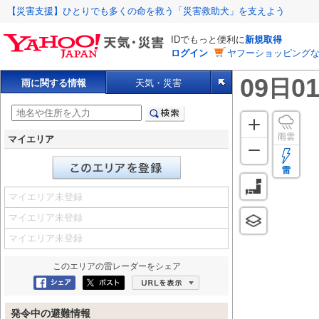
【災害支援】ひとりでも多くの命を救う「災害救助犬」を支えよう
IDでもっと便利に
新規取得
ログイン
ヤフーショッピングな
09
01
日
雨に関する情報
天気・災害
雨雲
マイエリア
雷
マイエリア未登録
マイエリア未登録
マイエリア未登録
このエリアの
雷レーダー
をシェア
Facebookにシェア
ポスト
URLを表示
発令中の避難情報