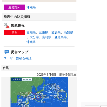
避難指示
沖縄県
発表中の防災情報
気象警報
警報
愛知県
、
三重県
、
愛媛県
、
高知県
、
大分県
、
宮崎県
、
鹿児島県
、
沖縄県
災害マップ
ユーザー投稿を確認
台風
2026年8月6日 8時46分現在