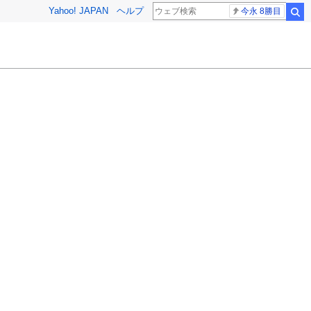
Yahoo! JAPAN
ヘルプ
今永 8勝目