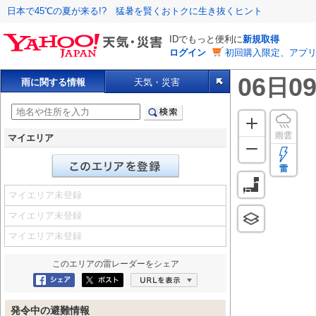
日本で45℃の夏が来る!? 猛暑を賢くおトクに生き抜くヒント
IDでもっと便利に
新規取得
ログイン
初回購入限定、アプ
06
09
日
雨に関する情報
天気・災害
雨雲
マイエリア
雷
マイエリア未登録
マイエリア未登録
マイエリア未登録
このエリアの
雷レーダー
をシェア
Facebookにシェア
ポスト
URLを表示
発令中の避難情報