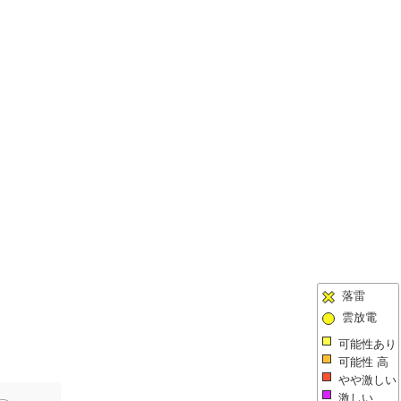
落雷
雲放電
可能性あり
可能性 高
やや激しい
激しい