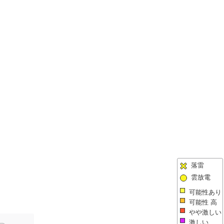
落雷
雲放電
可能性あり
可能性 高
やや激しい
激しい