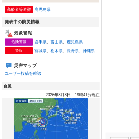
高齢者等避難
鹿児島県
発表中の防災情報
気象警報
危険警報
岩手県
、
富山県
、
鹿児島県
警報
宮城県
、
栃木県
、
長野県
、
沖縄県
災害マップ
ユーザー投稿を確認
台風
2026年8月8日 19時41分現在