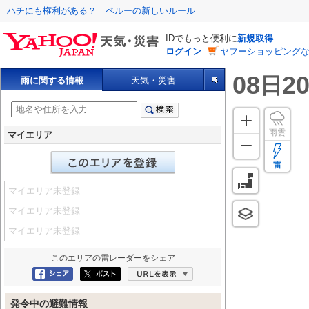
ハチにも権利がある？ ペルーの新しいルール
IDでもっと便利に
新規取得
ログイン
ヤフーショッピングな
08
20
日
雨に関する情報
天気・災害
雨雲
マイエリア
雷
マイエリア未登録
マイエリア未登録
マイエリア未登録
このエリアの
雷レーダー
をシェア
Facebookにシェア
ポスト
URLを表示
発令中の避難情報