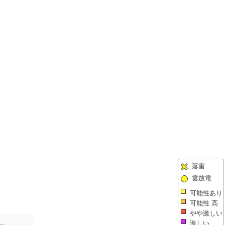
落雷
雲放電
可能性あり
可能性 高
やや激しい
激しい