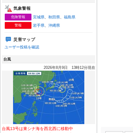
気象警報
危険警報
宮城県
、
秋田県
、
福島県
警報
岩手県
、
沖縄県
災害マップ
ユーザー投稿を確認
台風
2026年8月9日 13時12分現在
台風13号は東シナ海を西北西に移動中