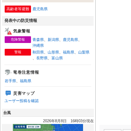
高齢者等避難
鹿児島県
発表中の防災情報
気象警報
危険警報
青森県
、
新潟県
、
鹿児島県
、
沖縄県
警報
秋田県
、
山形県
、
福島県
、
山梨県
、
長野県
、
富山県
竜巻注意情報
岩手県
、
福島県
災害マップ
ユーザー投稿を確認
台風
2026年8月8日 16時03分現在