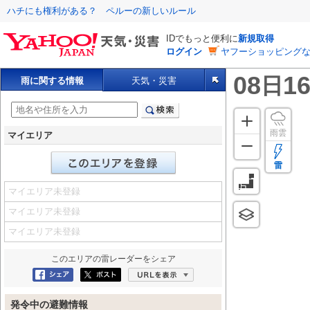
ハチにも権利がある？ ペルーの新しいルール
IDでもっと便利に
新規取得
ログイン
ヤフーショッピングな
08
16
日
雨に関する情報
天気・災害
雨雲
マイエリア
雷
マイエリア未登録
マイエリア未登録
マイエリア未登録
このエリアの
雷レーダー
をシェア
Facebookにシェア
ポスト
URLを表示
発令中の避難情報