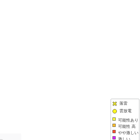
落雷
雲放電
可能性あり
可能性 高
やや激しい
激しい