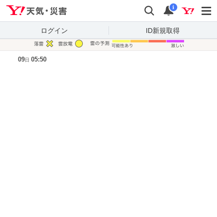
Yahoo!天気・災害
検索
通知
i
ログイン
ID新規取得
凡例
09
05:50
日