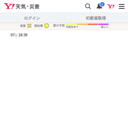
Yahoo!天気・災害
検索
通知
i
ログイン
ID新規取得
凡例
07
18:30
日