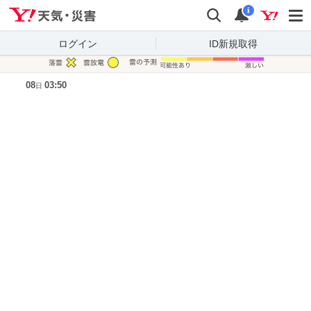
Yahoo!天気・災害
検索
通知
i
ログイン
ID新規取得
凡例
08
03:50
日