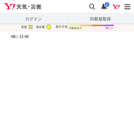
Yahoo!天気・災害
検索
通知
i
ログイン
ID新規取得
凡例
08
11:40
日