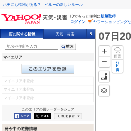
ハチにも権利がある？ ペルーの新しいルール
IDでもっと便利に
新規取得
ログイン
ヤフーショッピングな
07
20
日
雨に関する情報
天気・災害
雨雲
マイエリア
雷
マイエリア未登録
マイエリア未登録
マイエリア未登録
このエリアの
雷レーダー
をシェア
Facebookにシェア
ポスト
URLを表示
発令中の避難情報