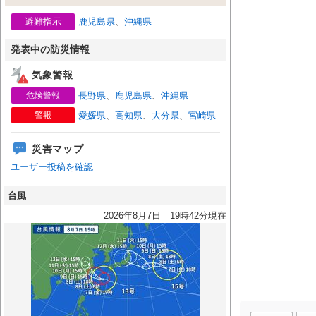
避難指示
鹿児島県
、
沖縄県
発表中の防災情報
気象警報
危険警報
長野県
、
鹿児島県
、
沖縄県
警報
愛媛県
、
高知県
、
大分県
、
宮崎県
災害マップ
ユーザー投稿を確認
台風
2026年8月7日 19時42分現在