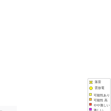
落雷
雲放電
可能性あり
可能性 高
やや激しい
激しい