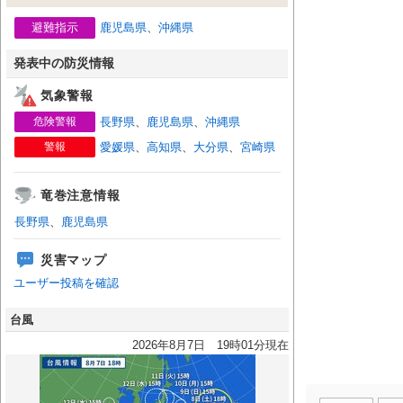
避難指示
鹿児島県
、
沖縄県
発表中の防災情報
気象警報
危険警報
長野県
、
鹿児島県
、
沖縄県
警報
愛媛県
、
高知県
、
大分県
、
宮崎県
竜巻注意情報
長野県
、
鹿児島県
災害マップ
ユーザー投稿を確認
台風
2026年8月7日 19時01分現在