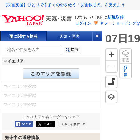
【災害支援】ひとりでも多くの命を救う「災害救助犬」を支えよう
IDでもっと便利に
新規取得
ログイン
ヤフーショッピングな
07
19
日
雨に関する情報
天気・災害
雨雲
マイエリア
雷
マイエリア未登録
マイエリア未登録
マイエリア未登録
このエリアの
雷レーダー
をシェア
Facebookにシェア
ポスト
URLを表示
発令中の避難情報