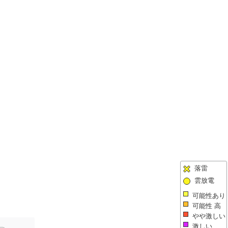
落雷
雲放電
可能性あり
可能性 高
やや激しい
激しい