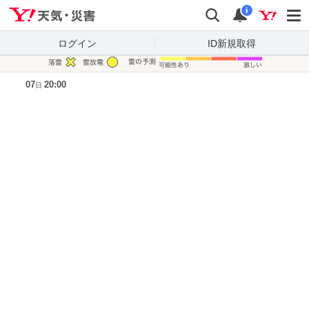
Yahoo!天気・災害
検索
通知
i
ログイン
ID新規取得
凡例
07
20:00
日