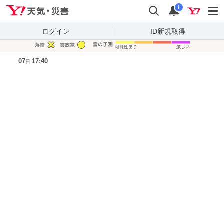
Yahoo!天気・災害
検索
通知
i
ログイン
ID新規取得
凡例
07
17:40
日