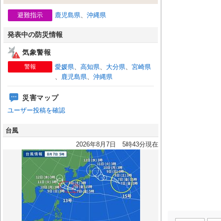
避難指示
鹿児島県
、
沖縄県
発表中の防災情報
気象警報
警報
愛媛県
、
高知県
、
大分県
、
宮崎県
、
鹿児島県
、
沖縄県
災害マップ
ユーザー投稿を確認
台風
2026年8月7日 5時43分現在