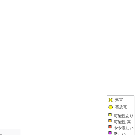
落雷
雲放電
可能性あり
可能性 高
やや激しい
激しい