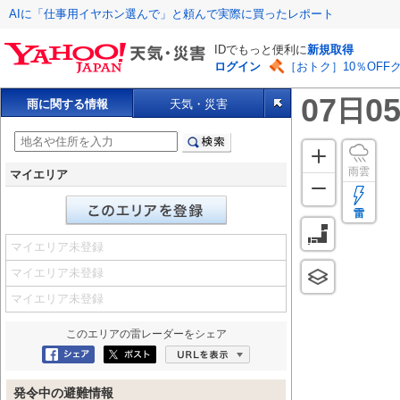
AIに「仕事用イヤホン選んで」と頼んで実際に買ったレポート
IDでもっと便利に
新規取得
ログイン
［おトク］10％OFF
07
05
日
雨に関する情報
天気・災害
雨雲
マイエリア
雷
マイエリア未登録
マイエリア未登録
マイエリア未登録
このエリアの
雷レーダー
をシェア
Facebookにシェア
ポスト
URLを表示
発令中の避難情報