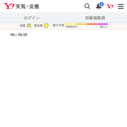
Yahoo!天気・災害
検索
通知
i
ログイン
ID新規取得
凡例
06
06:50
日