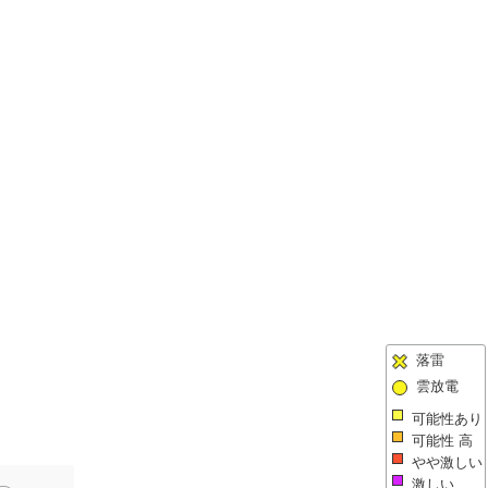
落雷
雲放電
可能性あり
可能性 高
やや激しい
激しい