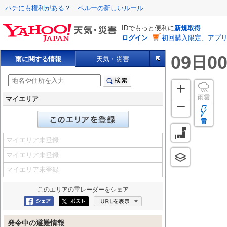
ハチにも権利がある？ ペルーの新しいルール
IDでもっと便利に
新規取得
ログイン
初回購入限定、アプ
09
00
日
雨に関する情報
天気・災害
雨雲
マイエリア
雷
マイエリア未登録
マイエリア未登録
マイエリア未登録
このエリアの
雷レーダー
をシェア
Facebookにシェア
ポスト
URLを表示
発令中の避難情報