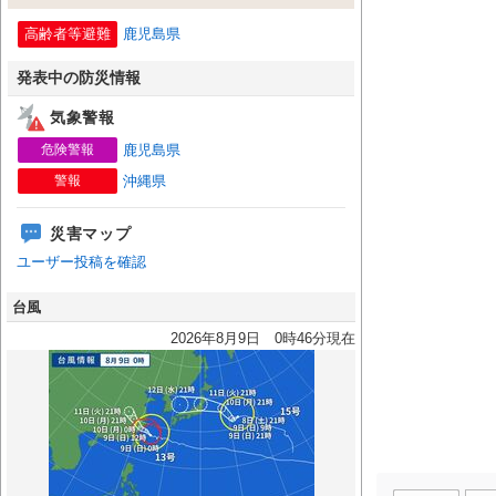
高齢者等避難
鹿児島県
発表中の防災情報
気象警報
危険警報
鹿児島県
警報
沖縄県
災害マップ
ユーザー投稿を確認
台風
2026年8月9日 0時46分現在