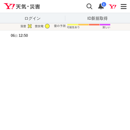
Yahoo!天気・災害
検索
通知
i
ログイン
ID新規取得
凡例
06
12:50
日