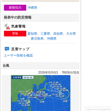
避難指示
沖縄県
発表中の防災情報
気象警報
警報
愛知県
、
三重県
、
高知県
、
大分県
、
鹿児島県
、
沖縄県
災害マップ
ユーザー投稿を確認
台風
2026年8月6日 7時06分現在