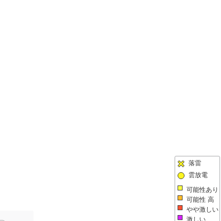
落雷
雲放電
可能性あり
可能性 高
やや激しい
激しい