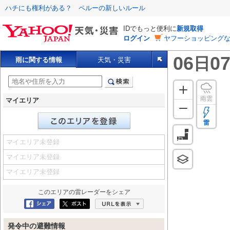
ハチにも権利がある？ ペルーの新しいルール
IDでもっと便利に
新規取得
ログイン
ヤフーショッピングな
06
07
日
雨に関する情報
天気・災害
雨雲
マイエリア
雷
マイエリア未登録
マイエリア未登録
マイエリア未登録
このエリアの
雷レーダー
をシェア
Facebookにシェア
ポスト
URLを表示
発令中の避難情報