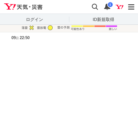
Yahoo!天気・災害
検索
通知
i
ログイン
ID新規取得
凡例
09
22:50
日