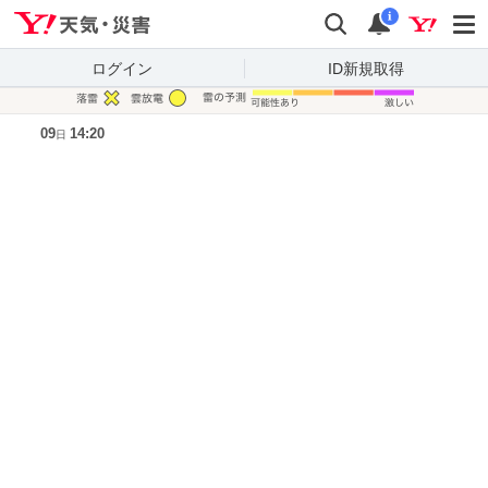
Yahoo!天気・災害
検索
通知
i
ログイン
ID新規取得
凡例
09
14:20
日