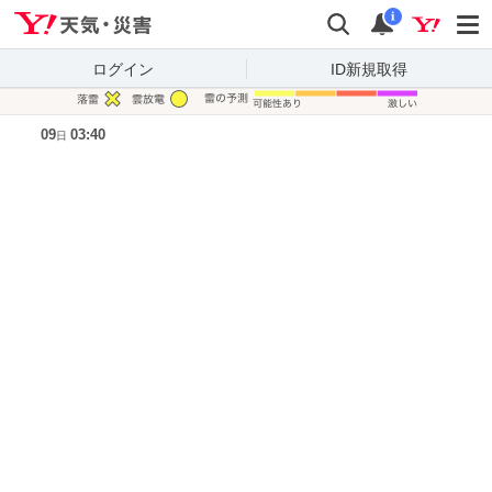
Yahoo!天気・災害
検索
通知
i
ログイン
ID新規取得
凡例
09
03:40
日