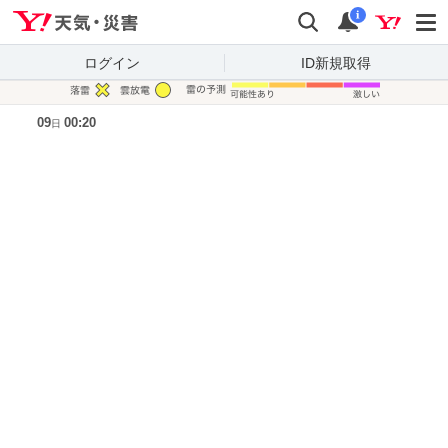
Yahoo!天気・災害
検索
通知
i
ログイン
ID新規取得
凡例
09
00:20
日