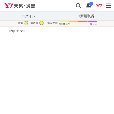
Yahoo!天気・災害
検索
通知
i
ログイン
ID新規取得
凡例
09
11:20
日