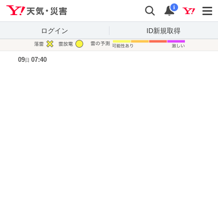
Yahoo!天気・災害
検索
通知
i
ログイン
ID新規取得
凡例
09
07:40
日