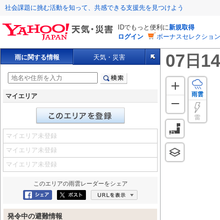
社会課題に挑む活動を知って、共感できる支援先を見つけよう
IDでもっと便利に
新規取得
ログイン
ボーナスセレクション
07
14
日
雨に関する情報
天気・災害
雨雲
マイエリア
雷
マイエリア未登録
マイエリア未登録
マイエリア未登録
このエリアの
雨雲レーダー
をシェア
Facebookにシェア
ポスト
URLを表示
発令中の避難情報