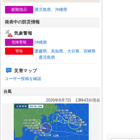
避難指示
鹿児島県
、
沖縄県
発表中の防災情報
気象警報
危険警報
沖縄県
警報
愛媛県
、
高知県
、
大分県
、
宮崎県
、
鹿児島県
災害マップ
ユーザー投稿を確認
台風
2026年8月7日 13時43分現在