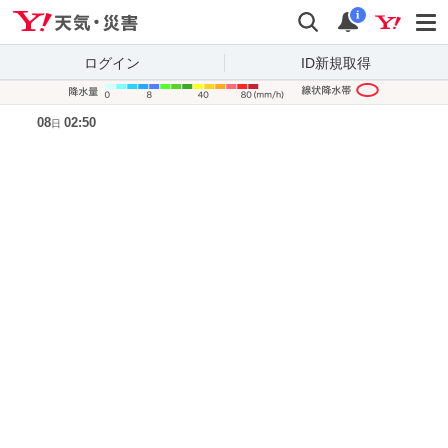
Yahoo!天気・災害
検索
通知
i
ログイン
ID新規取得
降水量凡
08
02:50
日