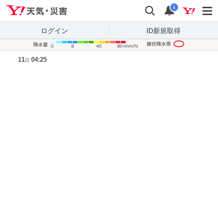
Yahoo!天気・災害
検索
通知
i
ログイン
ID新規取得
降水量凡
11
04:25
日