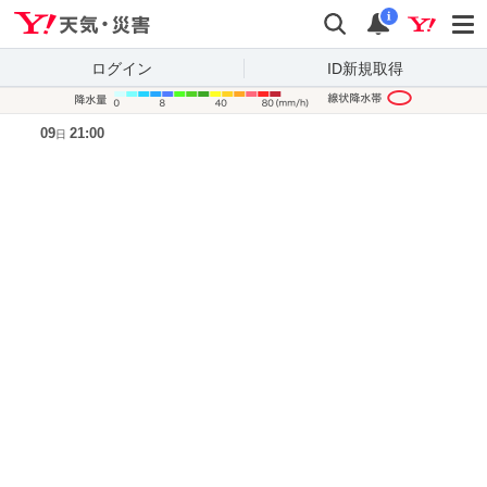
Yahoo!天気・災害
検索
通知
i
ログイン
ID新規取得
降水量凡
09
21:00
日