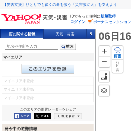
【災害支援】ひとりでも多くの命を救う「災害救助犬」を支えよう
IDでもっと便利に
新規取得
ログイン
ボーナスセレクション
06
16
日
雨に関する情報
天気・災害
雨雲
マイエリア
雷
マイエリア未登録
マイエリア未登録
マイエリア未登録
このエリアの
雨雲レーダー
をシェア
Facebookにシェア
ポスト
URLを表示
発令中の避難情報