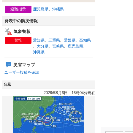
避難指示
鹿児島県
、
沖縄県
発表中の防災情報
気象警報
警報
愛知県
、
三重県
、
愛媛県
、
高知県
、
大分県
、
宮崎県
、
鹿児島県
、
沖縄県
災害マップ
ユーザー投稿を確認
台風
2026年8月6日 16時04分現在