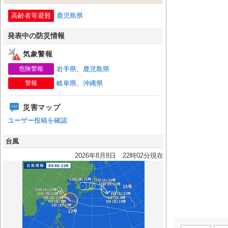
高齢者等避難
鹿児島県
発表中の防災情報
気象警報
危険警報
岩手県
、
鹿児島県
警報
岐阜県
、
沖縄県
災害マップ
ユーザー投稿を確認
台風
2026年8月8日 22時02分現在