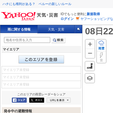
ハチにも権利がある？ ペルーの新しいルール
IDでもっと便利に
新規取得
ログイン
ヤフーショッピングな
08
22
日
雨に関する情報
天気・災害
雨雲
マイエリア
雷
マイエリア未登録
マイエリア未登録
マイエリア未登録
このエリアの
雨雲レーダー
をシェア
Facebookにシェア
ポスト
URLを表示
発令中の避難情報