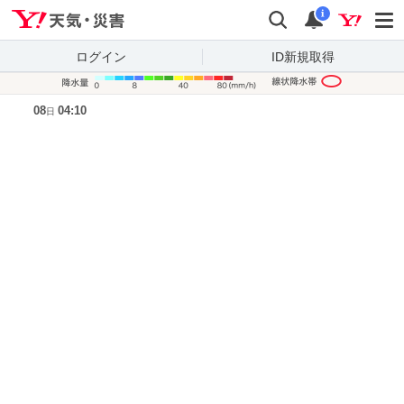
Yahoo!天気・災害
検索
通知
i
ログイン
ID新規取得
降水量凡
08
04:10
日