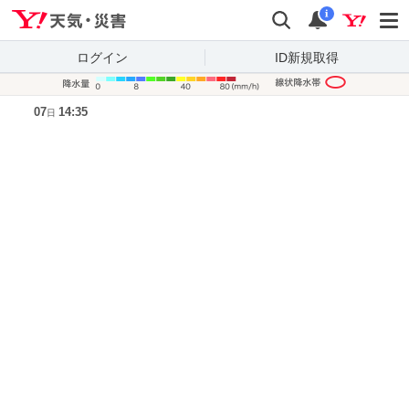
Yahoo!天気・災害
検索
通知
i
ログイン
ID新規取得
降水量凡
07
14:35
日