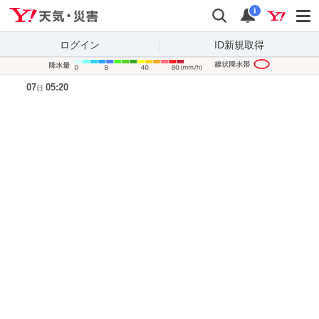
Yahoo!天気・災害
検索
通知
i
ログイン
ID新規取得
降水量凡
07
05:20
日