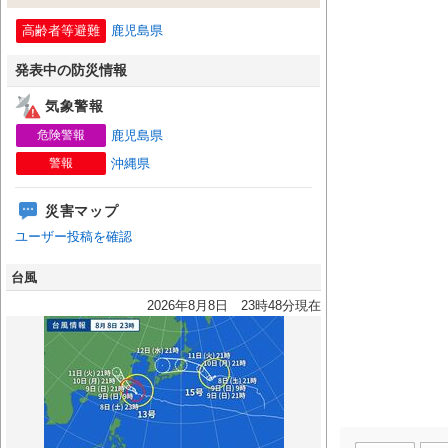
高齢者等避難
鹿児島県
発表中の防災情報
気象警報
危険警報
鹿児島県
警報
沖縄県
災害マップ
ユーザー投稿を確認
台風
2026年8月8日 23時48分現在