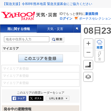
【緊急支援】令和8年熊本地震 緊急支援募金にご協力ください
IDでもっと便利に
新規取得
ログイン
ボーナスセレクション
08
23
日
雨に関する情報
天気・災害
雨雲
マイエリア
雷
マイエリア未登録
マイエリア未登録
マイエリア未登録
このエリアの
雨雲レーダー
をシェア
Facebookにシェア
ポスト
URLを表示
発令中の避難情報