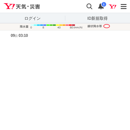
Yahoo!天気・災害
検索
通知
i
ログイン
ID新規取得
降水量凡
09
03:10
日