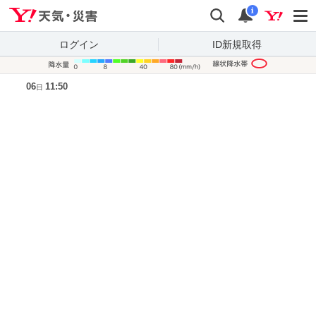
Yahoo!天気・災害
検索
通知
i
ログイン
ID新規取得
降水量凡
06
11:50
日