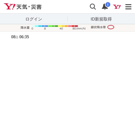
Yahoo!天気・災害
検索
通知
i
ログイン
ID新規取得
降水量凡
08
06:35
日