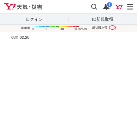
Yahoo!天気・災害
検索
通知
i
ログイン
ID新規取得
降水量凡
08
02:20
日