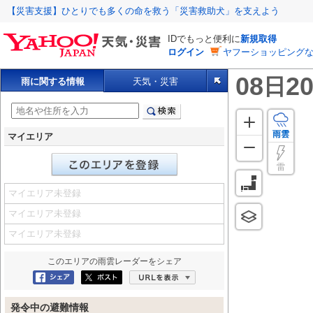
【災害支援】ひとりでも多くの命を救う「災害救助犬」を支えよう
IDでもっと便利に
新規取得
ログイン
ヤフーショッピングな
08
20
日
雨に関する情報
天気・災害
雨雲
マイエリア
雷
マイエリア未登録
マイエリア未登録
マイエリア未登録
このエリアの
雨雲レーダー
をシェア
Facebookにシェア
ポスト
URLを表示
発令中の避難情報