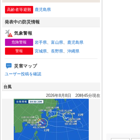
高齢者等避難
鹿児島県
発表中の防災情報
気象警報
危険警報
岩手県
、
富山県
、
鹿児島県
警報
宮城県
、
長野県
、
沖縄県
災害マップ
ユーザー投稿を確認
台風
2026年8月8日 20時45分現在