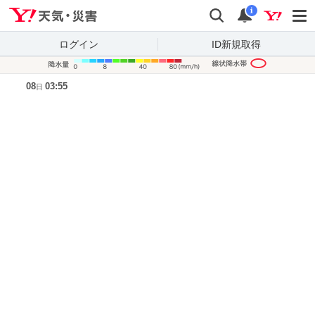
Yahoo!天気・災害
検索
通知
i
ログイン
ID新規取得
降水量凡
08
03:55
日